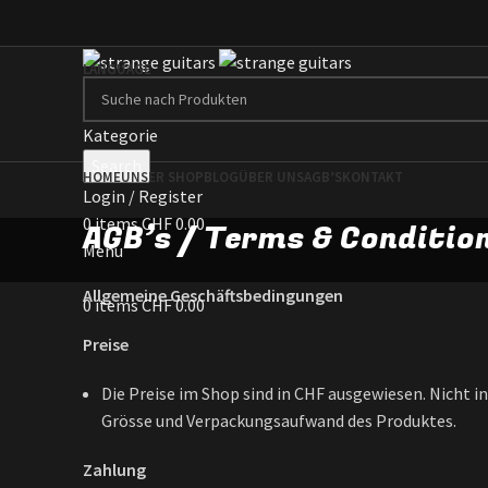
LANGUAGE
Kategorie
Search
HOME
UNSER SHOP
BLOG
ÜBER UNS
AGB’S
KONTAKT
Login / Register
0
items
CHF
0.00
AGB’s / Terms & Conditio
Menu
Allgemeine Geschäftsbedingungen
0
items
CHF
0.00
Preise
Die Preise im Shop sind in CHF ausgewiesen. Nicht in
Grösse und Verpackungsaufwand des Produktes.
Zahlung