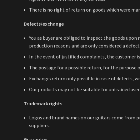
There is no right of return on goods which were man
Defects/exchange
You as buyer are obliged to inspect the goods upon r
production reasons and are only considered a defect i
In the event of justified complaints, the customer i
The postage for a possible return, for the purpose o
Exchange/return only possible in case of defects, wr
Our products may not be suitable for untrained users
Trademark rights
Logos and brand names on our guitars come from pr
suppliers.
Guarantee