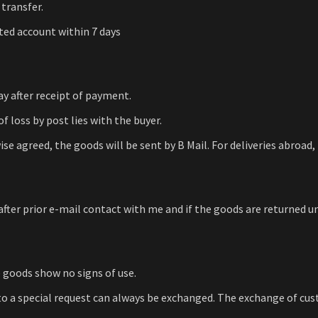
 transfer.
ted account within 7 days
y after receipt of payment.
of loss by post lies with the buyer.
ise agreed, the goods will be sent by B Mail. For deliveries abroad
y after prior e-mail contact with me and if the goods are returned u
e goods show no signs of use.
 a special request can always be exchanged. The exchange of cus