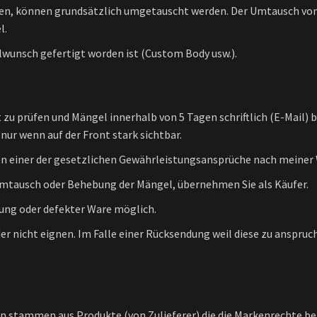
den, können grundsätzlich umgetauscht werden. Der Umtausch von
l.
alwunsch gefertigt worden ist (Custom Body usw.).
lt zu prüfen und Mängel innerhalb von 5 Tagen schriftlich (E-Mail)
ur wenn auf der Front stark sichtbar.
 einer der gesetzlichen Gewährleistungsansprüche nach meiner 
 Umtausch oder Behebung der Mängel, übernehmen Sie als Käufer.
ung oder defekter Ware möglich.
r nicht eignen. Im Falle einer Rücksendung weil diese zu anspruc
 stammen aus Produkte (von Zulieferer) die die Markenrechte bei