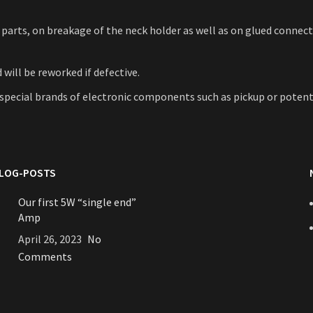
 parts, on breakage of the neck holder as well as on glued connect
 will be reworked if defective.
to special brands of electronic components such as pickup or po
BLOG-POSTS
Our first 5W “single end”
Amp
April 26, 2023
No
Comments